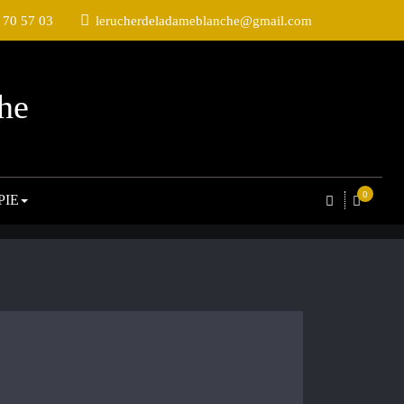
 70 57 03
lerucherdeladameblanche@gmail.com
he
0
PIE