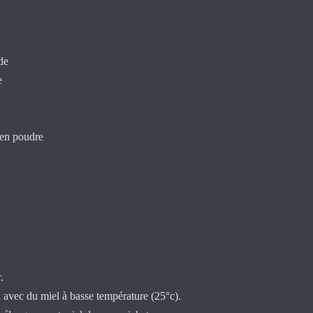
ide
e
e en poudre
.
 avec du miel à basse température (25°c).