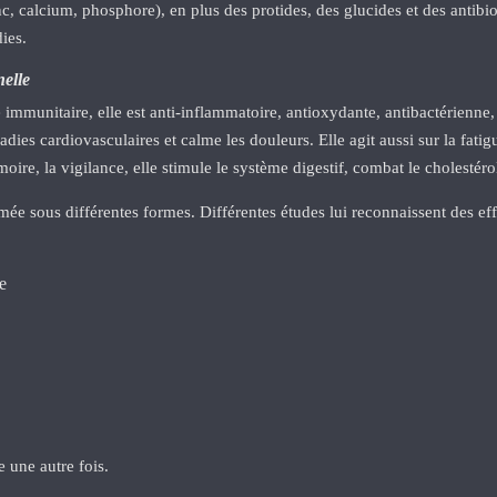
c, calcium, phosphore), en plus des protides, des glucides et des antibiot
ies.
nelle
 immunitaire, elle est anti-inflammatoire, antioxydante, antibactérienne,
ladies cardiovasculaires et calme les douleurs. Elle agit aussi sur la fat
oire, la vigilance, elle stimule le système digestif, combat le cholestérol
ée sous différentes formes. Différentes études lui reconnaissent des eff
ne
e une autre fois.