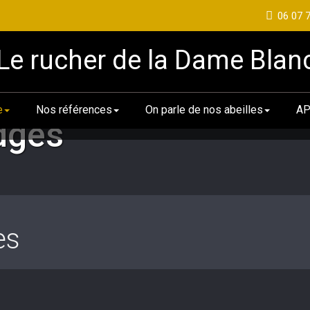
06 07 
Le rucher de la Dame Blan
e
Nos références
On parle de nos abeilles
AP
dges
es