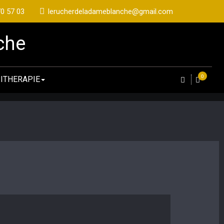
70 57 03
lerucherdeladameblanche@gmail.com
che
0
ITHERAPIE