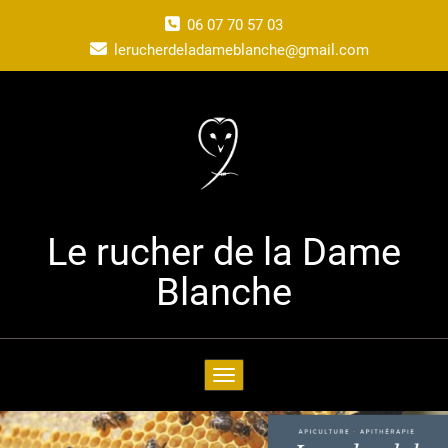
06 07 70 57 03
lerucherdeladameblanche@gmail.com
Le rucher de la Dame
Blanche
Toggle navigation