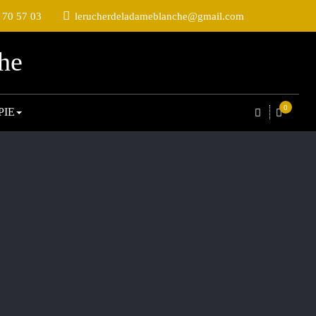
 70 57 03
lerucherdeladameblanche@gmail.com
he
0
PIE