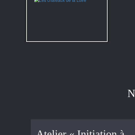
N
Atelier « Initiation à