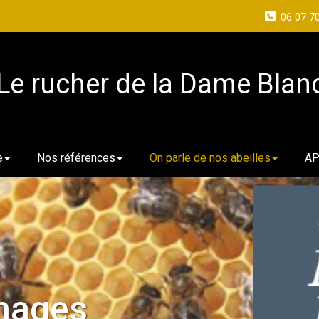
06 07 7
Le rucher de la Dame Blan
e
Nos références
On parle de nos abeilles
AP
mages