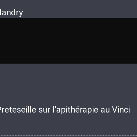
landry
teseille sur l’apithérapie au Vinci