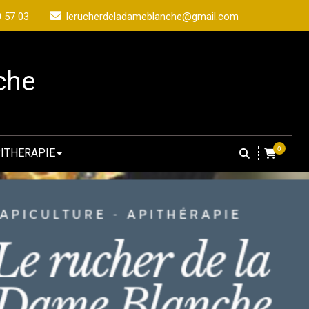
0 57 03
lerucherdeladameblanche@gmail.com
che
0
ITHERAPIE