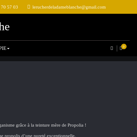
 70 57 03
lerucherdeladameblanche@gmail.com
he
0
PIE
ganisme grâce à la teinture mère de Propolia !
e propolis d’une pureté exceptionnelle.