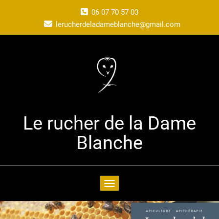
06 07 70 57 03
lerucherdeladameblanche@gmail.com
Le rucher de la Dame
Blanche
Toggle navigation