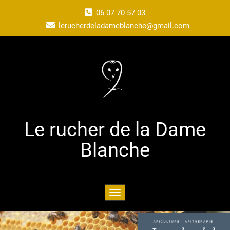
06 07 70 57 03
lerucherdeladameblanche@gmail.com
Le rucher de la Dame
Blanche
Toggle navigation