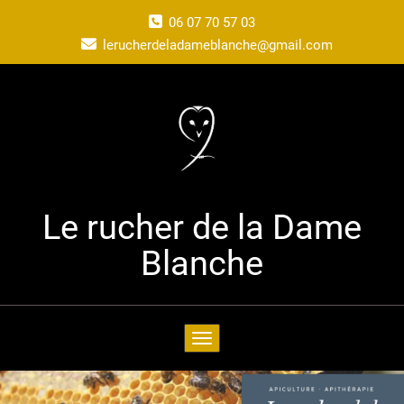
06 07 70 57 03
lerucherdeladameblanche@gmail.com
Le rucher de la Dame
Blanche
Toggle navigation