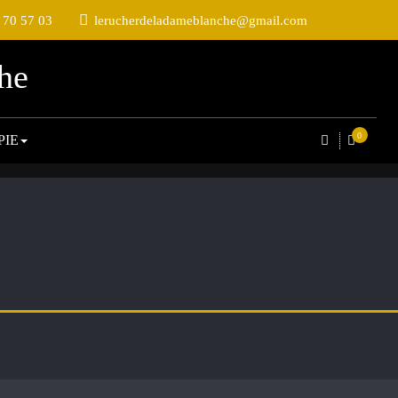
 70 57 03
lerucherdeladameblanche@gmail.com
he
0
PIE