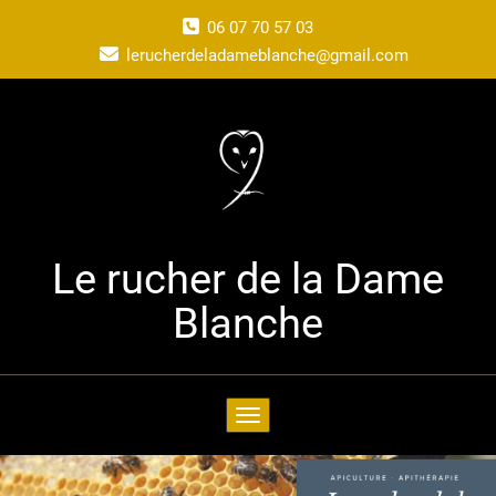
06 07 70 57 03
lerucherdeladameblanche@gmail.com
Le rucher de la Dame
Blanche
Toggle navigation