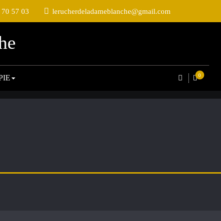
 70 57 03
lerucherdeladameblanche@gmail.com
he
0
PIE