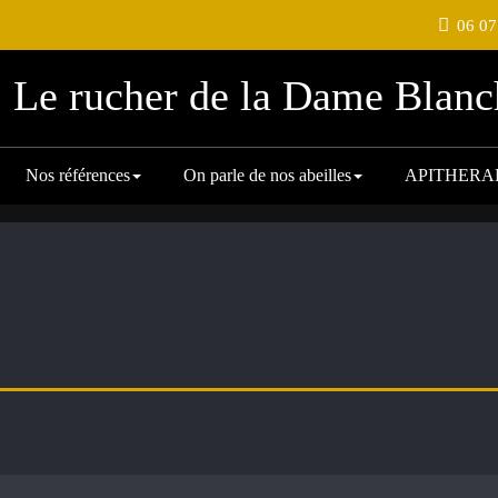
06 07
Le rucher de la Dame Blanc
Nos références
On parle de nos abeilles
APITHERA
nger"