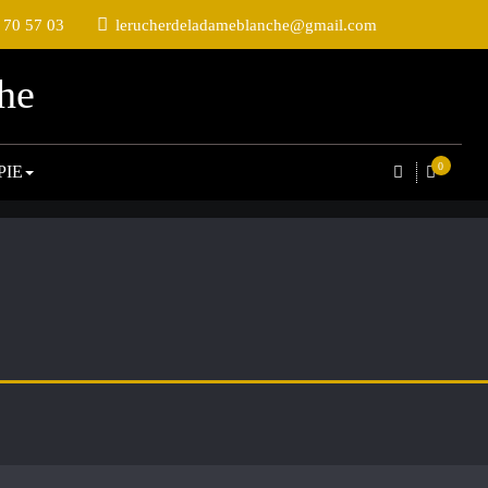
 70 57 03
lerucherdeladameblanche@gmail.com
he
0
PIE