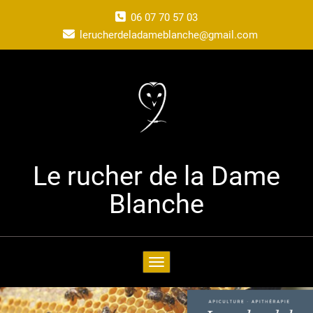
06 07 70 57 03
lerucherdeladameblanche@gmail.com
Le rucher de la Dame
Blanche
Toggle navigation